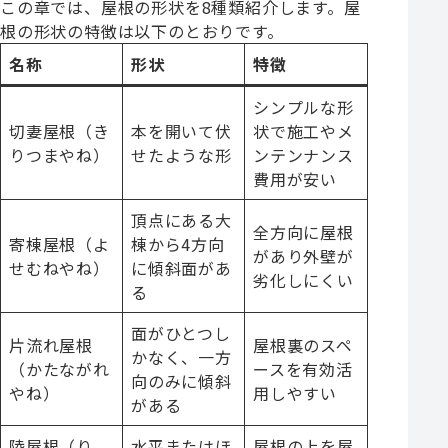
この章では、屋根の形状を8種類紹介します。屋
根の形状の特徴は以下のとおりです。
名称
形状
特徴
シンプルな形
切妻屋根（き
本を開いて伏
状で施工やメ
りつまやね）
せたような形
ンテンナンス
費用が安い
頂点にある大
全方向に屋根
寄棟屋根（よ
棟から4方向
があり外壁が
せむねやね）
に傾斜面があ
劣化しにくい
る
面がひとつし
片流れ屋根
屋根裏のスペ
かなく、一方
（かたながれ
ースを有効活
向のみに傾斜
やね）
用しやすい
がある
陸屋根（り
水平またはほ
屋根の上を屋