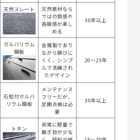
天然素材なら
天然スレート
ではの質感や
30年以上
高級感が楽し
める
ガルバリウム
金属製であり
鋼板
ながら錆びに
くく、シンプ
20～25年
ルで洗練され
たデザイン
メンテナンス
石粒付ガルバ
フリーだが、
30年以上
リウム鋼板
定期点検は必
要
非常に軽量で
トタン
継ぎ目が少な
く、傾斜の緩
15～20年