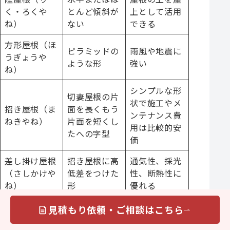
く・ろくや
とんど傾斜が
上として活用
ね）
ない
できる
方形屋根（ほ
ピラミッドの
雨風や地震に
うぎょうや
ような形
強い
ね）
シンプルな形
切妻屋根の片
状で施工やメ
招き屋根（ま
面を長くもう
ンテナンス費
ねきやね）
片面を短くし
用は比較的安
たへの字型
価
差し掛け屋根
招き屋根に高
通気性、採光
（さしかけや
低差をつけた
性、断熱性に
ね）
形
優れる
切妻屋根と寄
見積もり依頼・ご相談はこちら
入母屋屋根
棟屋根の2つ
高級感のある
（いりもやや