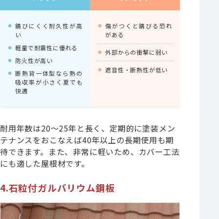
錆びにくく耐久性が高
傷がつくと錆びる恐れ
い
がある
軽量で耐震性に優れる
外部からの衝撃に弱い
防火性が高い
遮音性・断熱性が低い
断熱背一体型なら熱の
吸収率が小さく夏でも
快適
耐用年数は20～25年と長く、定期的に塗装メン
テナンスをおこなえば40年以上の長期使用も期
待できます。また、非常に軽いため、カバー工法
にも適した屋根材です。
4.石粒付ガルバリウム鋼板