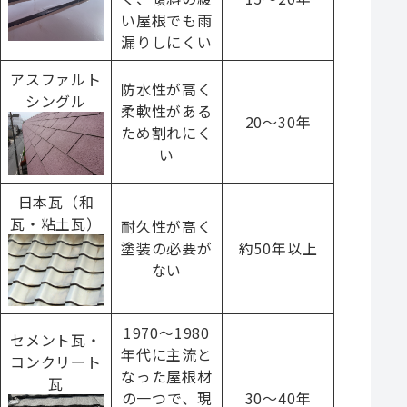
い屋根でも雨
漏りしにくい
アスファルト
防水性が高く
シングル
柔軟性がある
20～30年
ため割れにく
い
日本瓦（和
瓦・粘土瓦）
耐久性が高く
塗装の必要が
約50年以上
ない
1970～1980
セメント瓦・
年代に主流と
コンクリート
なった屋根材
瓦
の一つで、現
30～40年