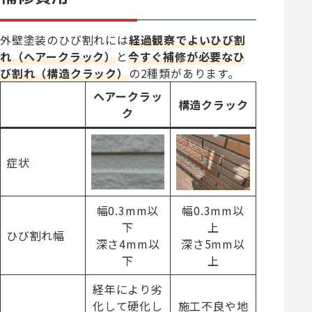
外壁塗装のひび割れには
経過観察でよいひび割
れ（ヘアークラック）
と
今すぐ補修が必要なひ
び割れ（構造クラック）
の2種類があります。
ヘアークラッ
構造クラック
ク
症状
幅0.3mm以
幅0.3mm以
下
上
ひび割れ幅
深さ4mm以
深さ5mm以
下
上
経年により劣
化して硬化し
施工不良や地