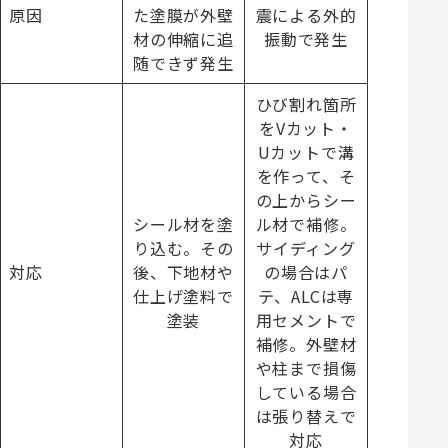
原因
た塗膜が外壁
震による外的
材の伸縮に追
振動で発生
随できず発生
ひび割れ箇所
をVカット・
Uカットで溝
を作って、そ
の上からシー
シール材を塗
ル材で補修。
り込む。その
サイディング
対応
後、下地材や
の場合はパ
仕上げ塗料で
テ、ALCは専
塗装
用セメントで
補修。外壁材
や柱まで損傷
している場合
は張り替えで
対応