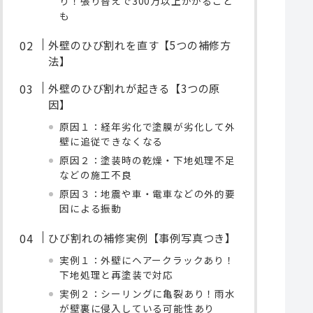
り！張り替えで300万以上かかること
も
外壁のひび割れを直す【5つの補修方
法】
外壁のひび割れが起きる【3つの原
因】
原因１：経年劣化で塗膜が劣化して外
壁に追従できなくなる
原因２：塗装時の乾燥・下地処理不足
などの施工不良
原因３：地震や車・電車などの外的要
因による振動
ひび割れの補修実例【事例写真つき】
実例１：外壁にヘアークラックあり！
下地処理と再塗装で対応
実例２：シーリングに亀裂あり！雨水
が壁裏に侵入している可能性あり