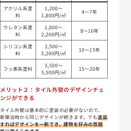
アクリル系塗
1,200〜
4〜7年
料
1,800円/㎡
ウレタン系塗
1,800〜
8〜10年
料
2,200円/㎡
シリコン系塗
2,500〜
10〜15年
料
3,200円/㎡
3,500〜
フッ素系塗料
15〜20年
5,500円/㎡
メリット２：タイル外壁のデザインチェ
ンジができる
タイル外壁は基本的に塗装の必要がないので、
新築当時から同じデザインが続きます。でも
塗装
すればデザインを一新でき、建物を好みの雰囲
気に変えられます。