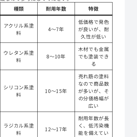
種類
耐用年数
特徴
低価格で発色
アクリル系塗
4〜7年
が良いが、耐
料
久性が低い
木材でも金属
ウレタン系塗
8〜10年
でも塗装でき
料
る
売れ筋の塗料
なので商品数
シリコン系塗
10〜15年
が多いが、そ
料
の分価格幅が
広い
耐用年数が長
ラジカル系塗
く、低汚染機
12〜17年
料
能を備えてい