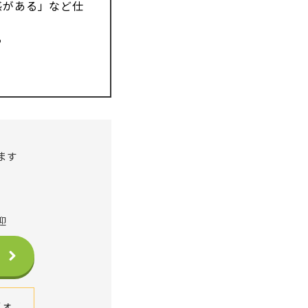
感がある」など仕
る
る
ます
迎
フォ